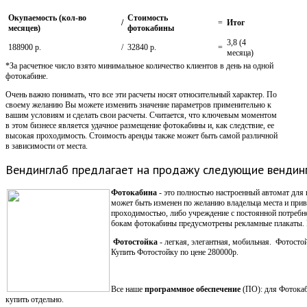
Окупаемость (кол-во
Стоимость
/
=
Итог
месяцев)
фотокабины
3,8 (4
188900 р.
/
32840 р.
=
месяца)
*За расчетное число взято минимальное количество клиентов в день на одной
фотокабине.
Очень важно понимать, что все эти расчеты носят относительный характер. По
своему желанию Вы можете изменить значение параметров применительно к
вашим условиям и сделать свои расчеты. Считается, что ключевым моментом
в этом бизнесе является удачное размещение фотокабины и, как следствие, ее
высокая проходимость. Стоимость аренды также может быть самой различной
в зависимости от места.
Вендинглаб предлагает на продажу следующие вендин
Фотокабина
- это полностью настроенный автомат для 
может быть изменен по желанию владельца места и прив
проходимостью, либо учреждение с постоянной потреб
бокам фотокабины предусмотрены рекламные плакаты. К
Фотостойка
- легкая, элегантная, мобильная. Фотосто
Купить Фотостойку по цене 280000р.
Все наше
программное обеспечение
(ПО): для Фотокаб
купить отдельно.