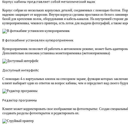
Корпус кабины представляет собой металлический ящик
Корпус собран из нескольких корпусных деталей, соединенных с помощью болтов. Пор
надежно защищает от коррозии. Внутри корпуса сделаны проставки из белого ламинир
базой для крепления полок, оборудования и кабель-каналов. На внутренней стороне д
купюроприемника, чекового принтера, есть лоток для выдачи фотографий, а также кор
В фотокабине установлен купюроприемник
Купюроприемник позволяет ей работать в автономном режиме, может быть адаптирован
Дополнительно возможна установка монетоприемника (жетоноприемника)
Доступный интерфейс
С помощью 4-х виртуальных кнопок на сенсорном экране, функции которых заключаютс
клиент выбирает один из ответов на вопрос кабины, чем и определяет вид своего буду
Редактор программы
Клиент может корректировать свое изображение на фотооткрытке. Создан специальный
создавать разделы фотооткрыток и редактировать их.