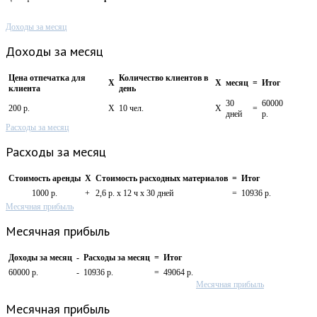
Доходы за месяц
Доходы за месяц
Цена отпечатка для
Количество клиентов в
X
X
месяц
=
Итог
клиента
день
30
60000
200 р.
X
10 чел.
X
=
дней
р.
Расходы за месяц
Расходы за месяц
Стоимость аренды
X
Стоимость расходных материалов
=
Итог
1000 р.
+
2,6 р. х 12 ч х 30 дней
=
10936 р.
Месячная прибыль
Месячная прибыль
Доходы за месяц
-
Расходы за месяц
=
Итог
60000 р.
-
10936 р.
=
49064 р.
Месячная прибыль
Месячная прибыль