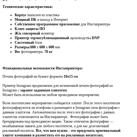
Технические характеристики:
Корпус
выполен из пластика
Мощный ПК
и выход в Интернет
Собственное программное приложение
для Инстапринтера
Ключ защиты ПО
Ж/к сенсорный
монитор
Принтер термосублимационный
производства
DNP
Системный
блок
Размеры:600
х
600
х
600
мм
Вес
фотопринтера:
70 кг
Функциональные возможности Инстапринтера:
Печать фотографий на бумаге формата
10х15 см
Принтер Instagram предназначен для мгновенной печати фотографий из
Instagram с
заранее заданным хэштегом
.
Может быть использован на любом проводимом мероприятии.
Всем посетителям мероприятии сообщается хэштег. После этого посетители
фотографируются на телефоны и размещают в
I
nstagram свои фотографии с
данным хэштэгом. Автоматически после этого все фотографии с данных
хэштегом отпечатаются на Инстапринтере. Фотография может быть
брендирована под проводимую акцию. Также отпечаток фотографии —
незабываемая память для любого посетителя, а для вас долговечный
рекламный носитель.
Все, что вам нужно - это придумать
оригинальный
хэштег компании
и разместить его на рекламных носителях.