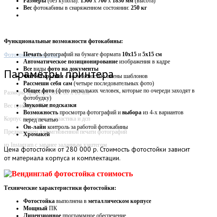
Размеры
(без купола):
1500
х
700
х
1830 мм
(высота)
Вес
фотокабины в снаряженном состоянии:
250 кг
Функциональные возможности фотокабины:
Печать
фотографий на бумаге формата
10х15
и
5х15 см
Фотопринтер Instargam
Автоматическое
позиционирование
изображения в кадре
Все
виды
фото на документы
Параметры принтера
Фотооткрытки
с возможностью смены шаблонов
Рассмеши себя сам
(четыре последовательных фото)
Общее фото
(фото нескольких человек, которые по очереди заходят в
Размеры принтера: 60 х 60 х 60 мм
фотобудку)
Звуковые
подсказки
Вес принтера: 70 кг
Возможность
просмотра фотографий и
выбора
из 4-х вариантов
Корпус выполнен из пластика и дсп
перед печатью
Он-лайн
контроль за работой фотокабины
Предназначен для мгновенной печати фотографий
Хромакей
из Instagram с заранее заданным хэштегом
Цена
фотостойки от 280 000 р. Стоимость фотостойки зависит
от материала корпуса и комплектации.
Технические характеристики фотостойки:
Фотостойка
выполнена в
металлическом корпусе
Мощный
ПК
Лицензионное
программное обеспечение