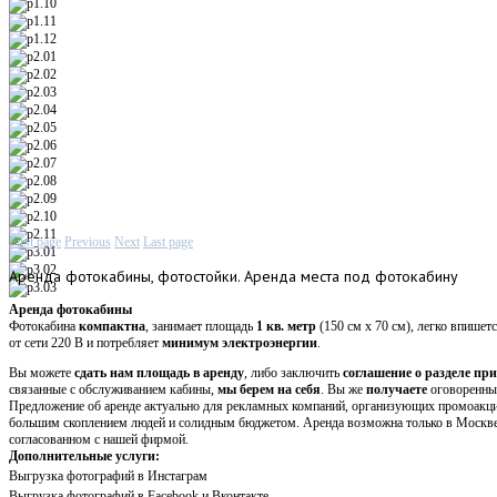
First page
Previous
Next
Last page
Аренда
фотокабины, фотостойки. Аренда места под фотокабину
Аренда фотокабины
Фотокабина
компактна
, занимает площадь
1 кв. метр
(150 см х 70 см), легко впишет
от сети 220 В и потребляет
минимум электроэнергии
.
Вы можете
сдать нам площадь в аренду
, либо заключить
соглашение о разделе пр
связанные с обслуживанием кабины,
мы берем на себя
. Вы же
получаете
оговоренн
Предложение об аренде актуально для рекламных компаний, организующих промоакци
большим скоплением людей и солидным бюджетом. Аренда возможна только в Москве и
согласованном с нашей фирмой.
Дополнительные услуги:
Выгрузка фотографий в Инстаграм
Выгрузка фотографий в Facebook и Вконтакте