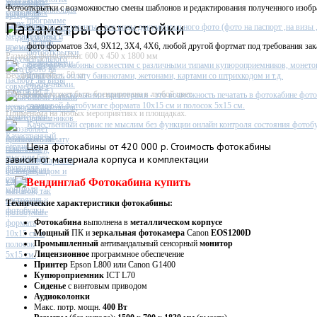
Фотостойка
Фотооткрытки с возможностью смены шаблонов и редактирования полученного изобр
Параметры фотостойки
Фото на документы - все виды документального фото (фото на паспорт ,на визы ,п
фото форматов 3х4, 9X12, 3X4, 4X6, любой другой фортмат под требования зак
Размеры фотостойки: 600 х 450 х 1800 мм
Софт фото кабины совместим с различными типами купюроприемников, монето
Вес фотостойки: 50 кг
принимать оплату банкнотами, жетонами, картами со штрихкодом и т.д.
Фотостойка может быть брендирована в любой цвет
Работа с несколькими принтерами - это возможность печатать в фотокабине фото
глянцевой фотобумаге формата 10х15 см и полосок 5х15 см.
Применима на любых мероприятиях и площадках.
Качественный сервис не мыслим без функции онлайн контроля состояния фотобу
Цена
фотокабины от 420 000 р. Стоимость фотокабины
зависит от материала корпуса и комплектации
Технические характеристики фотокабины:
Фотокабина
выполнена в
металлическом
корпусе
Мощный
ПК и
зеркальная фотокамера
Canon
EOS1200D
Промышленный
антивандальный сенсорный
монитор
Лицензионное
программное обеспечение
Принтер
Epson L800 или Canon G1400
Купюроприемник
ICT L70
Сиденье
с винтовым приводом
Аудиоколонки
Макс. потр. мощн.
400 Вт