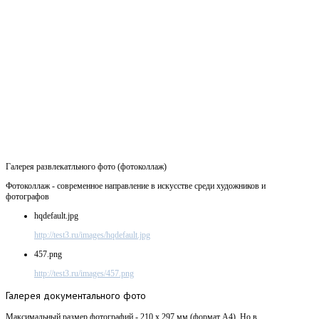
Галерея развлекатльного фото (фотоколлаж)
Фотоколлаж - современное направление в искусстве среди художников и
фотографов
hqdefault.jpg
http://test3.ru/images/hqdefault.jpg
457.png
http://test3.ru/images/457.png
Галерея
документального фото
Максимальный размер фотографий - 210 х 297 мм (формат А4). Но в