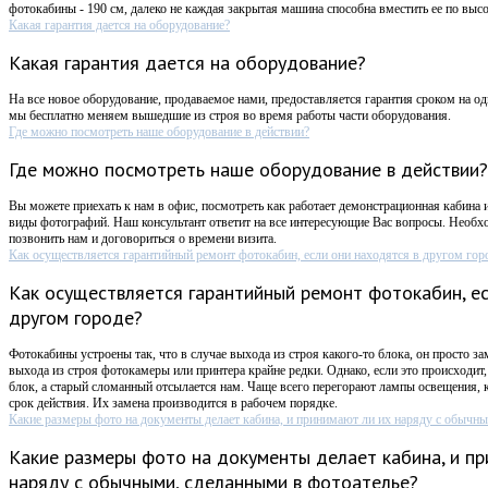
фотокабины - 190 см, далеко не каждая закрытая машина способна вместить ее по высо
Какая гарантия дается на оборудование?
Какая гарантия дается на оборудование?
На все новое оборудование, продаваемое нами, предоставляется гарантия сроком на оди
мы бесплатно меняем вышедшие из строя во время работы части оборудования.
Где можно посмотреть наше оборудование в действии?
Где можно посмотреть наше оборудование в действии?
Вы можете приехать к нам в офис, посмотреть как работает демонстрационная кабина 
виды фотографий. Наш консультант ответит на все интересующие Вас вопросы. Необх
позвонить нам и договориться о времени визита.
Как осуществляется гарантийный ремонт фотокабин, если они находятся в другом гор
Как осуществляется гарантийный ремонт фотокабин, ес
другом городе?
Фотокабины устроены так, что в случае выхода из строя какого-то блока, он просто за
выхода из строя фотокамеры или принтера крайне редки. Однако, если это происходи
блок, а старый сломанный отсылается нам. Чаще всего перегорают лампы освещения,
срок действия. Их замена производится в рабочем порядке.
Какие размеры фото на документы делает кабина, и принимают ли их наряду с обычны
Какие размеры фото на документы делает кабина, и пр
наряду с обычными, сделанными в фотоателье?