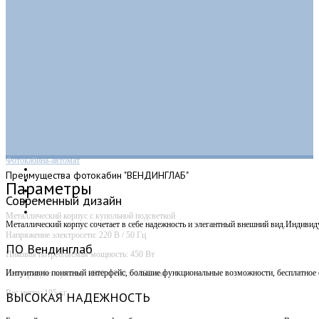
Фотокабина-автомат
Преимущества
фотокабин "ВЕНДИНГЛАБ"
Параметры
Современный дизайн
Металлический корпус с купольной подсветкой
Металлический корпус сочетает в себе надежность и элегантный внешний вид.Индивид
Напряжение электросети: 220 В / 50 Гц
ПО Вендинглаб
Пиковая потребляемая мощность: 450 Вт
Интуитивно понятный интерфейс, большие функциональные возможности, бесплатное о
Размеры (без купола): 1500 х 700 х 1830 мм
Вес нетто: 195 кг
ВЫСОКАЯ НАДЕЖНОСТЬ