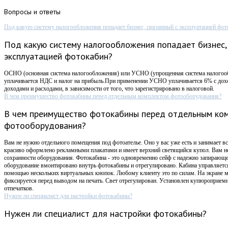
Вопросы
и ответы
Под какую систему налогообложения попадает бизнес, связанный с эксплуатацией фот
Под какую систему налогообложения попадает бизнес,
эксплуатацией фотокабин?
ОСНО (основная система налогообложения) или УСНО (упрощенная система налого
уплачивается НДС и налог на прибыль.При применении УСНО уплачивается 6% с дох
доходами и расходами, в зависимости от того, что зарегистрировано в налоговой.
В чем преимущество фотокабины перед отдельным комплектом фотооборудования?
В чем преимущество фотокабины перед отдельным ко
фотооборудования?
Вам не нужно отдельного помещения под фотоателье. Оно у вас уже есть и занимает вс
красиво оформлено рекламными плакатами и имеет верхний светящийся купол. Вам не
сохранности оборудования. Фотокабина - это одновременно сейф с надежно запирающ
оборудование вмонтировано внутрь фотокабины и отрегулировано. Кабина управляется
помощью нескольких виртуальных кнопок. Любому клиенту это по силам. На экране 
фиксируется перед выводом на печать. Свет отрегулирован. Установлен купюроприемни
отпечатков.
Нужен ли специалист для настройки фотокабины?
Нужен ли специалист для настройки фотокабины?