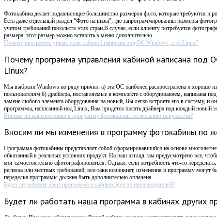
Фотокабина делает подавляющее большинство размеров фото, которые требуются в ро
Есть даже отдельный раздел "Фото на визы", где запрограммированны размеры фотогр
учетом требований посольств этих стран.В случае, если клиенту потребуется фотограф
размера, этот размер можно вставить в меню дополнительно.
Почему программа управления кабиной написана под ОС Windows, а не Linux?
Почему программа управления кабиной написана под О
Linux?
Мы выбрали Windows по ряду причин: а) эта ОС наиболее распространена и хорошо 
пользователям б) драйвера, поставляемые в комплекте с оборудованием, написаны по
замене любого элемента оборудования на новый, Вы легко встроете его в систему, и он
программы, написанной под Linux, Вам придется писать драйвера под каждый новый э
Вносим ли мы изменения в программу фотокабины по желанию покупателя?
Вносим ли мы изменения в программу фотокабины по ж
Программа фотокабины представляет собой сформировавшийся на основе многолетнег
обкатанный в реальных условиях продукт. На наш взгляд там предусмотрено все, чтоб
мог самостоятельно сфотографироваться. Однако, если потребность что-то переделать
региона или местных требований, все-таки возникнет, изменения в программу могут бы
переделка программы должна быть дополнительно оплачена.
Будет ли работать наша программа в кабинах других производителей?
Будет ли работать наша программа в кабинах других п