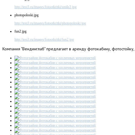
http://test3.ru/images/fotootkritki/smile2.jpg
photopoloski.jpg
http://test3.ru/images/fotootkritki/photopoloski.jpg
fun2.jpg
http://test3.ru/images/fotootkritki/fun2.jpg
Компания
"Вендинглаб" предлагает в аренду фотокабину, фотостойку,