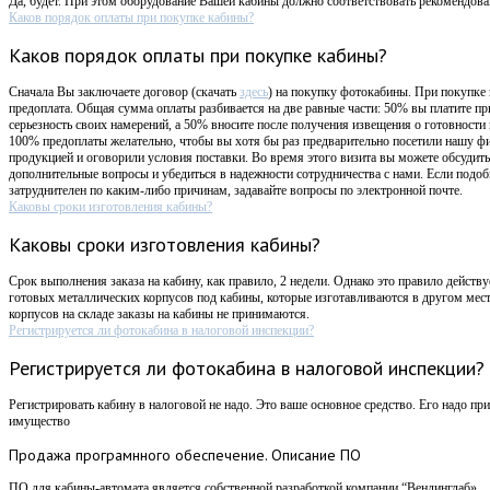
Да, будет. При этом оборудование Вашей кабины должно соответствовать рекомендов
Каков порядок оплаты при покупке кабины?
Каков порядок оплаты при покупке кабины?
Сначала Вы заключаете договор (скачать
здесь
) на покупку фотокабины. При покупке
предоплата. Общая сумма оплаты разбивается на две равные части: 50% вы платите пр
серьезность своих намерений, а 50% вносите после получения извещения о готовности
100% предоплаты желательно, чтобы вы хотя бы раз предварительно посетили нашу ф
продукцией и оговорили условия поставки. Во время этого визита вы можете обсудит
дополнительные вопросы и убедиться в надежности сотрудничества с нами. Если подоб
затруднителен по каким-либо причинам, задавайте вопросы по электронной почте.
Каковы сроки изготовления кабины?
Каковы сроки изготовления кабины?
Срок выполнения заказа на кабину, как правило, 2 недели. Однако это правило действ
готовых металлических корпусов под кабины, которые изготавливаются в другом мес
корпусов на складе заказы на кабины не принимаются.
Регистрируется ли фотокабина в налоговой инспекции?
Регистрируется ли фотокабина в налоговой инспекции?
Регистрировать кабину в налоговой не надо. Это ваше основное средство. Его надо прин
имущество
Продажа
програмнного обеспечение. Описание ПО
ПО для кабины-автомата является собственной разработкой компании “Вендинглаб».