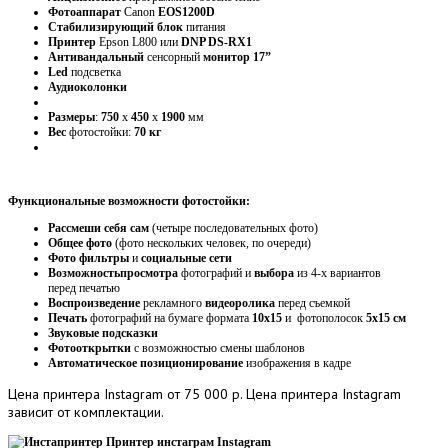
Фотоаппарат
Canon
EOS1200D
Стабилизирующий
блок
питания
Принтер
Epson L800 или
DNP DS-RX1
Антивандальный
сенсорный
монитор 17”
Led
подсветка
Аудиоколонки
Размеры
:
750
х
450
х
1900
мм
Вес
фотостойки:
70 кг
Функциональные возможности фотостойки:
Рассмеши себя сам
(четыре последовательных фото)
Общее фото
(фото нескольких человек, по очереди)
Фото фильтры
и
социальные сети
Возможность
просмотра
фотографий и
выбора
из 4-х вариантов
перед печатью
Воспроизведение
рекламного
видеоролика
перед съемкой
Печать
фотографий на бумаге формата
10х15
и фотополосок
5х15 см
Звуковые подсказки
Фотооткрытки
с возможностью смены шаблонов
Автоматическое позиционирование
изображения в кадре
Цена
принтера Instagram от 75 000 р. Цена принтера Instagram
зависит от комплектации.