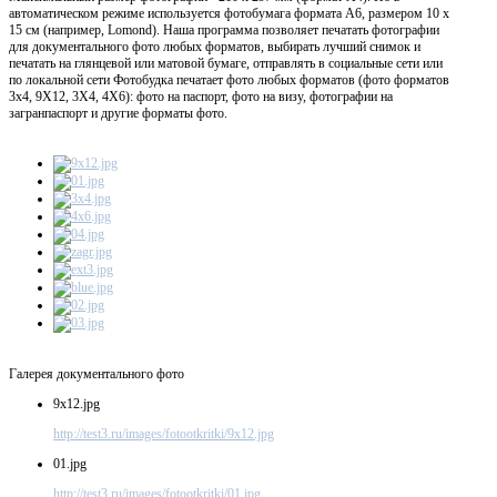
автоматическом режиме используется фотобумага формата А6, размером 10 х
15 см (например, Lomond). Наша программа позволяет печатать фотографии
для документального фото любых форматов, выбирать лучший снимок и
печатать на глянцевой или матовой бумаге, отправлять в социальные сети или
по локальной сети Фотобудка печатает фото любых форматов (фото форматов
3х4, 9X12, 3X4, 4X6): фото на паспорт, фото на визу, фотографии на
загранпаспорт и другие форматы фото.
Галерея документального фото
9x12.jpg
http://test3.ru/images/fotootkritki/9x12.jpg
01.jpg
http://test3.ru/images/fotootkritki/01.jpg