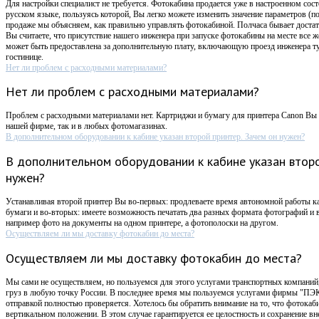
Для настройки специалист не требуется. Фотокабина продается уже в настроенном сост
русском языке, пользуясь которой, Вы легко можете изменить значение параметров (п
продаже мы объясняем, как правильно управлять фотокабиной. Полчаса бывает достат
Вы считаете, что присутствие нашего инженера при запуске фотокабины на месте все 
может быть предоставлена за дополнительную плату, включающую проезд инженера ту
гостинице.
Нет ли проблем с расходными материалами?
Нет ли проблем с расходными материалами?
Проблем с расходными материалами нет. Картриджи и бумагу для принтера Canon Вы 
нашей фирме, так и в любых фотомагазинах.
В дополнительном оборудовании к кабине указан второй принтер. Зачем он нужен?
В дополнительном оборудовании к кабине указан второ
нужен?
Устанавливая второй принтер Вы во-первых: продлеваете время автономной работы к
бумаги и во-вторых: имеете возможность печатать два разных формата фотографий и в
например фото на документы на одном принтере, а фотополоски на другом.
Осуществляем ли мы доставку фотокабин до места?
Осуществляем ли мы доставку фотокабин до места?
Мы сами не осуществляем, но пользуемся для этого услугами транспортных компаний,
груз в любую точку России. В последнее время мы пользуемся услугами фирмы "ПЭК
отправкой полностью проверяется. Хотелось бы обратить внимание на то, что фотокаб
вертикальном положении. В этом случае гарантируется ее целостность и сохранение в