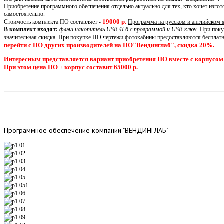
Приобретение программного обеспечения отдельно актуально для тех, кто хочет изго
самостоятельно.
19000 р.
Стоимость комплекта ПО составляет -
Программа на русском и английском 
В комплект входят:
флэш накопитель USB 4Гб с программой и USB-ключ
. При пок
значительная скидка. При покупке ПО чертежи фотокабины предоставляются бесплатн
перейти с ПО других производителей на ПО"Вендинглаб", скидка 20%.
Интересным представляется вариант приобретения ПО вместе с корпусом
При этом цена ПО + корпус составит 65000 р.
Программное
обеспечение компании "ВЕНДИНГЛАБ"