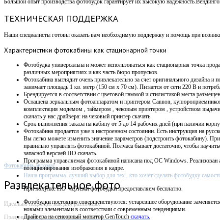
Большой опыт производства фотобудок гарантирует их высокую надежность.Вендин
ТЕХНИЧЕСКАЯ ПОДДЕРЖКА
Наши специалисты готовы оказать вам необходимую поддержку и помощь при возникно
Характеристики
фотокабины как стационарной точки
Фотобудка универсальна и может использоваться как стационарная точка прода
различных мероприятиях и как часть бюро пропусков.
Фотокабина выглядит очень привлекательно за счет оригинального дизайна и п
занимает площадь 1 кв. метр (150 см х 70 см).
Питается от сети 220 В и потребл
Брендируется в соответствии с цветовой гаммой и стилистикой места размещен
Оснащена зеркальным фотоаппаратом и принтером Cannon, купюроприемнико
комплектация модемом , таймером , чековым принтером , устройством выдач
скачать у нас драйвера: на чековый принтер скачать.
Срок выполнения заказа на кабину от 5 до 14 рабочих дней (при наличии корпу
Фотокабина продается уже в настроенном состоянии. Есть инструкция на русск
Вы легко можете изменить значение параметров (подстроить фотокабину). Пр
правильно управлять фотокабиной. Полчаса бывает достаточно, чтобы научит
запасной версией ПО скачать.
Программа управляемая фотокабиной написана под OC Windows. Р
еализован 
Фотокабина-автомат
позиционирования изображения в кадре.
Наша программа лучший выбор для тех , кто хочет сделать фотобудку самост
Развлекательное фото
При покупке ПО
чертежи фотобудки предоставляем бесплатно.
Фотобудки постоянно совершенствуются: устаревшее оборудование заменяетс
Идеально подходит как для различных
новыми элементами в соответствии с современным тенденциями.
Драйвера на сенсорный монитор GenTouch
скачать
.
Праздничных и корпоративных событий,