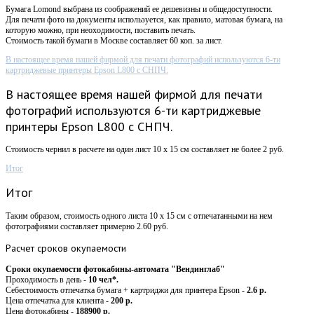
Бумага Lomond выбрана из соображений ее дешевизны и общедоступности.
Для печати фото на документы используется, как правило, матовая бумага, на
которую можно, при неоходимости, поставить печать.
Стоимость такой бумаги в Москве составляет 60 коп. за лист.
В настоящее время нашей фирмой для печати фотографий используются 6-ти
картриджевые принтеры Epson L800 с СНПЧ.
В настоящее время нашей фирмой для печати
фотографий используются 6-ти картриджевые
принтеры Epson L800 с СНПЧ.
Стоимость чернил в расчете на один лист 10 х 15 см составляет не более 2 руб.
Итог
Итог
Таким образом, стоимость одного листа 10 х 15 см с отпечатанными на нем
фотографиями составляет примерно 2.60 руб.
Расчет
сроков окупаемости
Сроки окупаемости фотокабины-автомата "Вендинглаб"
Проходимость в день -
10 чел*.
Себестоимость отпечатка бумага + картриджи для принтера Epson -
2.6 р.
Цена отпечатка для клиента -
200 р.
Цена фотокабины -
188900 р.