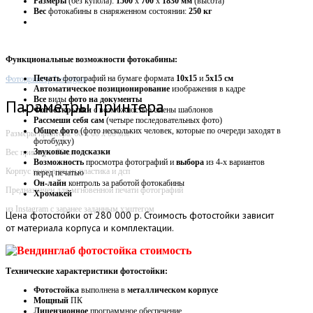
Размеры
(без купола):
1500
х
700
х
1830 мм
(высота)
Вес
фотокабины в снаряженном состоянии:
250 кг
Функциональные возможности фотокабины:
Печать
фотографий на бумаге формата
10х15
и
5х15 см
Фотопринтер Instargam
Автоматическое
позиционирование
изображения в кадре
Все
виды
фото на документы
Параметры принтера
Фотооткрытки
с возможностью смены шаблонов
Рассмеши себя сам
(четыре последовательных фото)
Общее фото
(фото нескольких человек, которые по очереди заходят в
Размеры принтера: 60 х 60 х 60 мм
фотобудку)
Звуковые
подсказки
Вес принтера: 70 кг
Возможность
просмотра фотографий и
выбора
из 4-х вариантов
Корпус выполнен из пластика и дсп
перед печатью
Он-лайн
контроль за работой фотокабины
Предназначен для мгновенной печати фотографий
Хромакей
из Instagram с заранее заданным хэштегом
Цена
фотостойки от 280 000 р. Стоимость фотостойки зависит
от материала корпуса и комплектации.
Технические характеристики фотостойки:
Фотостойка
выполнена в
металлическом корпусе
Мощный
ПК
Лицензионное
программное обеспечение