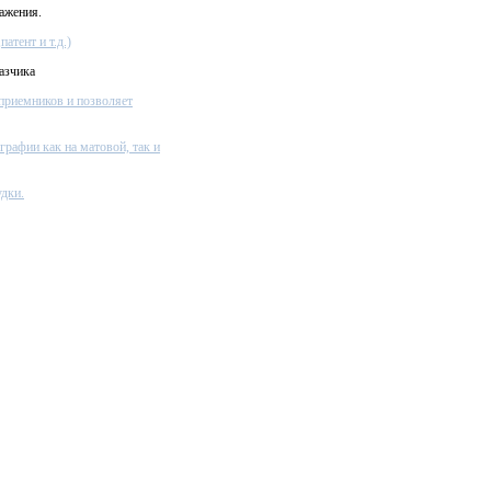
ажения.
атент и т.д.)
азчика
приемников и позволяет
графии как на матовой, так и
дки.