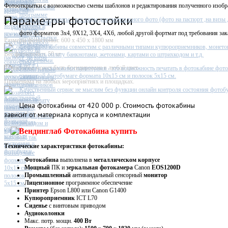
Фотостойка
Фотооткрытки с возможностью смены шаблонов и редактирования полученного изобр
Параметры фотостойки
Фото на документы - все виды документального фото (фото на паспорт ,на визы ,п
фото форматов 3х4, 9X12, 3X4, 4X6, любой другой фортмат под требования зак
Размеры фотостойки: 600 х 450 х 1800 мм
Софт фото кабины совместим с различными типами купюроприемников, монето
Вес фотостойки: 50 кг
принимать оплату банкнотами, жетонами, картами со штрихкодом и т.д.
Фотостойка может быть брендирована в любой цвет
Работа с несколькими принтерами - это возможность печатать в фотокабине фото
глянцевой фотобумаге формата 10х15 см и полосок 5х15 см.
Применима на любых мероприятиях и площадках.
Качественный сервис не мыслим без функции онлайн контроля состояния фотобу
Цена
фотокабины от 420 000 р. Стоимость фотокабины
зависит от материала корпуса и комплектации
Технические характеристики фотокабины:
Фотокабина
выполнена в
металлическом
корпусе
Мощный
ПК и
зеркальная фотокамера
Canon
EOS1200D
Промышленный
антивандальный сенсорный
монитор
Лицензионное
программное обеспечение
Принтер
Epson L800 или Canon G1400
Купюроприемник
ICT L70
Сиденье
с винтовым приводом
Аудиоколонки
Макс. потр. мощн.
400 Вт