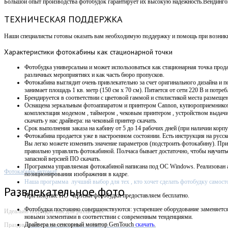
Большой опыт производства фотобудок гарантирует их высокую надежность.Вендин
ТЕХНИЧЕСКАЯ ПОДДЕРЖКА
Наши специалисты готовы оказать вам необходимую поддержку и помощь при возникно
Характеристики
фотокабины как стационарной точки
Фотобудка универсальна и может использоваться как стационарная точка прода
различных мероприятиях и как часть бюро пропусков.
Фотокабина выглядит очень привлекательно за счет оригинального дизайна и п
занимает площадь 1 кв. метр (150 см х 70 см).
Питается от сети 220 В и потребл
Брендируется в соответствии с цветовой гаммой и стилистикой места размещен
Оснащена зеркальным фотоаппаратом и принтером Cannon, купюроприемнико
комплектация модемом , таймером , чековым принтером , устройством выдач
скачать у нас драйвера: на чековый принтер скачать.
Срок выполнения заказа на кабину от 5 до 14 рабочих дней (при наличии корпу
Фотокабина продается уже в настроенном состоянии. Есть инструкция на русск
Вы легко можете изменить значение параметров (подстроить фотокабину). Пр
правильно управлять фотокабиной. Полчаса бывает достаточно, чтобы научит
запасной версией ПО скачать.
Программа управляемая фотокабиной написана под OC Windows. Р
еализован 
Фотокабина-автомат
позиционирования изображения в кадре.
Наша программа лучший выбор для тех , кто хочет сделать фотобудку самост
Развлекательное фото
При покупке ПО
чертежи фотобудки предоставляем бесплатно.
Фотобудки постоянно совершенствуются: устаревшее оборудование заменяетс
Идеально подходит как для различных
новыми элементами в соответствии с современным тенденциями.
Драйвера на сенсорный монитор GenTouch
скачать
.
Праздничных и корпоративных событий,