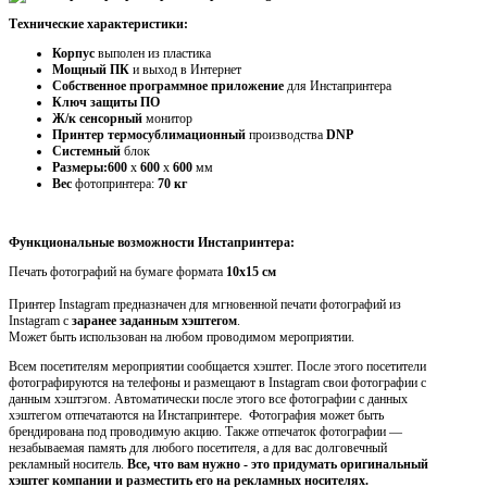
Технические характеристики:
Корпус
выполен из пластика
Мощный ПК
и выход в Интернет
Собственное программное приложение
для Инстапринтера
Ключ защиты ПО
Ж/к сенсорный
монитор
Принтер термосублимационный
производства
DNP
Системный
блок
Размеры:600
х
600
х
600
мм
Вес
фотопринтера:
70 кг
Функциональные возможности Инстапринтера:
Печать фотографий на бумаге формата
10х15 см
Принтер Instagram предназначен для мгновенной печати фотографий из
Instagram с
заранее заданным хэштегом
.
Может быть использован на любом проводимом мероприятии.
Всем посетителям мероприятии сообщается хэштег. После этого посетители
фотографируются на телефоны и размещают в
I
nstagram свои фотографии с
данным хэштэгом. Автоматически после этого все фотографии с данных
хэштегом отпечатаются на Инстапринтере. Фотография может быть
брендирована под проводимую акцию. Также отпечаток фотографии —
незабываемая память для любого посетителя, а для вас долговечный
рекламный носитель.
Все, что вам нужно - это придумать
оригинальный
хэштег компании
и разместить его на рекламных носителях.