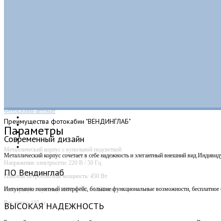
Фотокабина-автомат
Преимущества
фотокабин "ВЕНДИНГЛАБ"
Параметры
Современный дизайн
Металлический корпус с купольной подсветкой
Металлический корпус сочетает в себе надежность и элегантный внешний вид.Индивид
Напряжение электросети: 220 В / 50 Гц
ПО Вендинглаб
Пиковая потребляемая мощность: 450 Вт
Интуитивно понятный интерфейс, большие функциональные возможности, бесплатное о
Размеры (без купола): 1500 х 700 х 1830 мм
Вес нетто: 195 кг
ВЫСОКАЯ НАДЕЖНОСТЬ