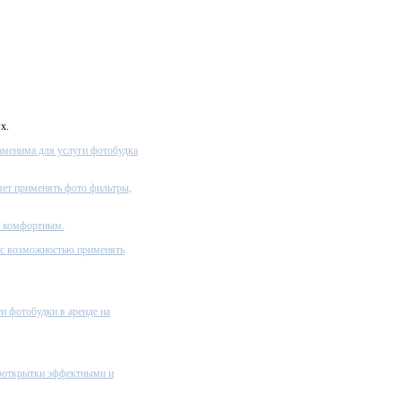
х.
заменима для услуги фотобудка
яет применять фото фильтры,
и комфортным.
 с возможностью применять
и фотобудки в аренде на
тооткрытки эффектными и