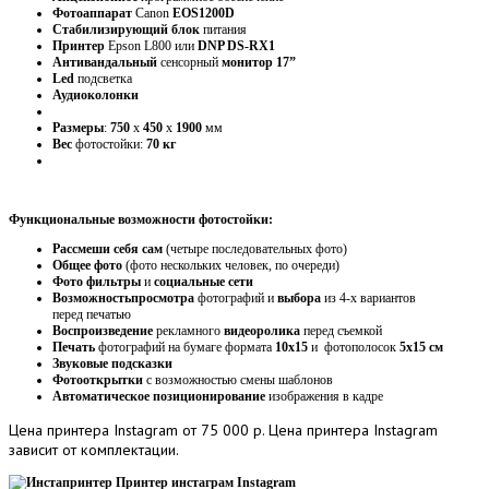
Фотоаппарат
Canon
EOS1200D
Стабилизирующий
блок
питания
Принтер
Epson L800 или
DNP DS-RX1
Антивандальный
сенсорный
монитор 17”
Led
подсветка
Аудиоколонки
Размеры
:
750
х
450
х
1900
мм
Вес
фотостойки:
70 кг
Функциональные возможности фотостойки:
Рассмеши себя сам
(четыре последовательных фото)
Общее фото
(фото нескольких человек, по очереди)
Фото фильтры
и
социальные сети
Возможность
просмотра
фотографий и
выбора
из 4-х вариантов
перед печатью
Воспроизведение
рекламного
видеоролика
перед съемкой
Печать
фотографий на бумаге формата
10х15
и фотополосок
5х15 см
Звуковые подсказки
Фотооткрытки
с возможностью смены шаблонов
Автоматическое позиционирование
изображения в кадре
Цена
принтера Instagram от 75 000 р. Цена принтера Instagram
зависит от комплектации.