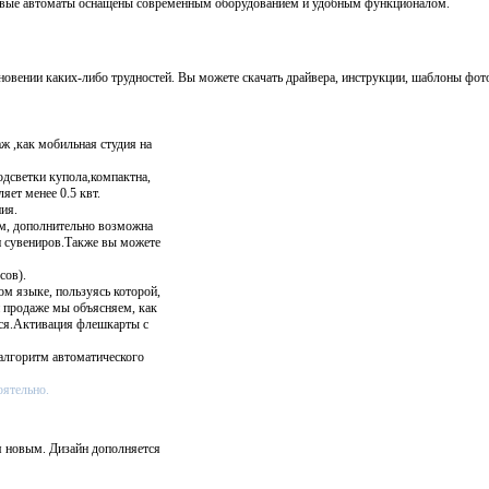
говые автоматы оснащены современным оборудованием и удобным функционалом.
вении каких-либо трудностей. Вы можете скачать драйвера, инструкции, шаблоны фот
ж ,как мобильная студия на
одсветки купола,компактна,
яет менее 0.5 квт.
ия.
м, дополнительно возможна
и сувениров.Также вы можете
сов).
ом языке, пользуясь которой,
и продаже мы объясняем, как
ься.Активация флешкарты с
алгоритм автоматического
оятельно.
я новым. Дизайн дополняется