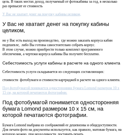
цель. В таких местах доход, получаемый от фотокабины за год, в несколько
раз превысит ее стоимость
У Вас не хватает денег на покупку кабины целиком,
У Вас не хватает денег на покупку кабины
целиком,
но у Вас есть выход на производство, где можно заказать корпуса кабин
подешевле, либо Вы готовы самостоятельно собрать корпус.
В этом случае, можно приобрести только комплект программного
обеспечения, а чертежи корпуса кабины Вы получите бесплатно.
Себестоимость
услуги кабины в расчете на одного клиента
Себестоимость услуги складывается из следующих составляющих:
стоимости фотобумаги и стоимости картриджей в расчете на одного клиента.
Под фотобумагой понимается односторонняя бумага Lomond размером 10 х
15 см, на которой печатаются фотографии.
Под фотобумагой понимается односторонняя
бумага Lomond размером 10 х 15 см, на
которой печатаются фотографии.
Бумага Lomond выбрана из соображений ее дешевизны и общедоступности.
Для печати фото на документы используется, как правило, матовая бумага, на
которую можно, при неоходимости, поставить печать.