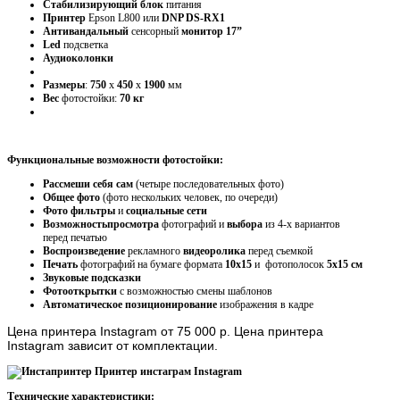
Стабилизирующий
блок
питания
Принтер
Epson L800 или
DNP DS-RX1
Антивандальный
сенсорный
монитор 17”
Led
подсветка
Аудиоколонки
Размеры
:
750
х
450
х
1900
мм
Вес
фотостойки:
70 кг
Функциональные возможности фотостойки:
Рассмеши себя сам
(четыре последовательных фото)
Общее фото
(фото нескольких человек, по очереди)
Фото фильтры
и
социальные сети
Возможность
просмотра
фотографий и
выбора
из 4-х вариантов
перед печатью
Воспроизведение
рекламного
видеоролика
перед съемкой
Печать
фотографий на бумаге формата
10х15
и фотополосок
5х15 см
Звуковые подсказки
Фотооткрытки
с возможностью смены шаблонов
Автоматическое позиционирование
изображения в кадре
Цена
принтера Instagram от 75 000 р. Цена принтера
Instagram зависит от комплектации.
Технические характеристики: