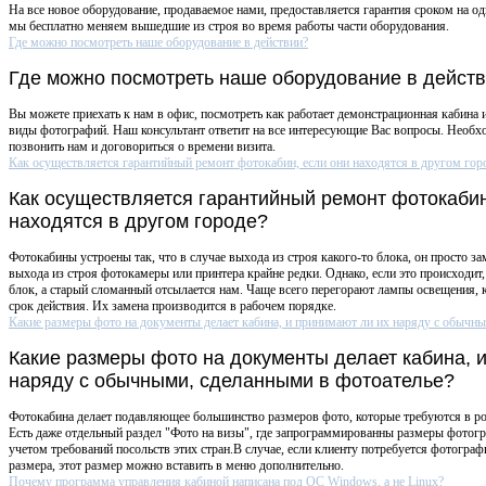
На все новое оборудование, продаваемое нами, предоставляется гарантия сроком на оди
мы бесплатно меняем вышедшие из строя во время работы части оборудования.
Где можно посмотреть наше оборудование в действии?
Где можно посмотреть наше оборудование в дейст
Вы можете приехать к нам в офис, посмотреть как работает демонстрационная кабина 
виды фотографий. Наш консультант ответит на все интересующие Вас вопросы. Необх
позвонить нам и договориться о времени визита.
Как осуществляется гарантийный ремонт фотокабин, если они находятся в другом гор
Как осуществляется гарантийный ремонт фотокабин
находятся в другом городе?
Фотокабины устроены так, что в случае выхода из строя какого-то блока, он просто за
выхода из строя фотокамеры или принтера крайне редки. Однако, если это происходи
блок, а старый сломанный отсылается нам. Чаще всего перегорают лампы освещения,
срок действия. Их замена производится в рабочем порядке.
Какие размеры фото на документы делает кабина, и принимают ли их наряду с обычны
Какие размеры фото на документы делает кабина, 
наряду с обычными, сделанными в фотоателье?
Фотокабина делает подавляющее большинство размеров фото, которые требуются в ро
Есть даже отдельный раздел "Фото на визы", где запрограммированны размеры фотогр
учетом требований посольств этих стран.В случае, если клиенту потребуется фотограф
размера, этот размер можно вставить в меню дополнительно.
Почему программа управления кабиной написана под ОС Windows, а не Linux?