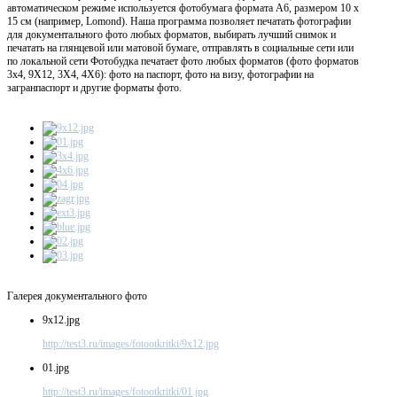
автоматическом режиме используется фотобумага формата А6, размером 10 х
15 см (например, Lomond). Наша программа позволяет печатать фотографии
для документального фото любых форматов, выбирать лучший снимок и
печатать на глянцевой или матовой бумаге, отправлять в социальные сети или
по локальной сети Фотобудка печатает фото любых форматов (фото форматов
3х4, 9X12, 3X4, 4X6): фото на паспорт, фото на визу, фотографии на
загранпаспорт и другие форматы фото.
Галерея документального фото
9x12.jpg
http://test3.ru/images/fotootkritki/9x12.jpg
01.jpg
http://test3.ru/images/fotootkritki/01.jpg