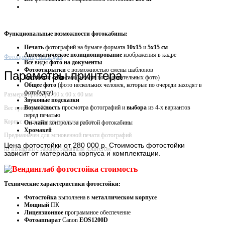
Функциональные возможности фотокабины:
Печать
фотографий на бумаге формата
10х15
и
5х15 см
Автоматическое
позиционирование
изображения в кадре
Фотопринтер Instargam
Все
виды
фото на документы
Фотооткрытки
с возможностью смены шаблонов
Параметры принтера
Рассмеши себя сам
(четыре последовательных фото)
Общее фото
(фото нескольких человек, которые по очереди заходят в
фотобудку)
Размеры принтера: 60 х 60 х 60 мм
Звуковые
подсказки
Возможность
просмотра фотографий и
выбора
из 4-х вариантов
Вес принтера: 70 кг
перед печатью
Корпус выполнен из пластика и дсп
Он-лайн
контроль за работой фотокабины
Хромакей
Предназначен для мгновенной печати фотографий
Цена
фотостойки от 280 000 р. Стоимость фотостойки
из Instagram с заранее заданным хэштегом
зависит от материала корпуса и комплектации.
Технические характеристики фотостойки:
Фотостойка
выполнена в
металлическом корпусе
Мощный
ПК
Лицензионное
программное обеспечение
Фотоаппарат
Canon
EOS1200D