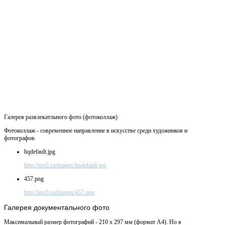
Галерея развлекатльного фото (фотоколлаж)
Фотоколлаж - современное направление в искусстве среди художников и
фотографов
hqdefault.jpg
http://test3.ru/images/hqdefault.jpg
457.png
http://test3.ru/images/457.png
Галерея
документального фото
Максимальный размер фотографий - 210 х 297 мм (формат А4). Но в