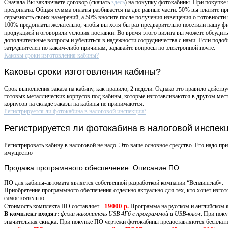
Сначала Вы заключаете договор (скачать
здесь
) на покупку фотокабины. При покупке
предоплата. Общая сумма оплаты разбивается на две равные части: 50% вы платите пр
серьезность своих намерений, а 50% вносите после получения извещения о готовности
100% предоплаты желательно, чтобы вы хотя бы раз предварительно посетили нашу ф
продукцией и оговорили условия поставки. Во время этого визита вы можете обсудит
дополнительные вопросы и убедиться в надежности сотрудничества с нами. Если подоб
затруднителен по каким-либо причинам, задавайте вопросы по электронной почте.
Каковы сроки изготовления кабины?
Каковы сроки изготовления кабины?
Срок выполнения заказа на кабину, как правило, 2 недели. Однако это правило действ
готовых металлических корпусов под кабины, которые изготавливаются в другом мес
корпусов на складе заказы на кабины не принимаются.
Регистрируется ли фотокабина в налоговой инспекции?
Регистрируется ли фотокабина в налоговой инспек
Регистрировать кабину в налоговой не надо. Это ваше основное средство. Его надо прин
имущество
Продажа
програмнного обеспечение. Описание ПО
ПО для кабины-автомата является собственной разработкой компании “Вендинглаб».
Приобретение программного обеспечения отдельно актуально для тех, кто хочет изго
самостоятельно.
19000 р.
Стоимость комплекта ПО составляет -
Программа на русском и английском 
В комплект входят:
флэш накопитель USB 4Гб с программой и USB-ключ
. При пок
значительная скидка. При покупке ПО чертежи фотокабины предоставляются бесплатн