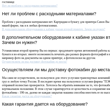
гостинице.
Нет ли проблем с расходными материалами?
Нет ли проблем с расходными материалами?
Проблем с расходными материалами нет. Картриджи и бумагу для принтера Canon Вы 
нашей фирме, так и в любых фотомагазинах.
В дополнительном оборудовании к кабине указан второй принтер. Зачем он нужен?
В дополнительном оборудовании к кабине указан вт
Зачем он нужен?
Устанавливая второй принтер Вы во-первых: продлеваете время автономной работы к
бумаги и во-вторых: имеете возможность печатать два разных формата фотографий и в
например фото на документы на одном принтере, а фотополоски на другом.
Осуществляем ли мы доставку фотокабин до места?
Осуществляем ли мы доставку фотокабин до места
Мы сами не осуществляем, но пользуемся для этого услугами транспортных компаний,
груз в любую точку России. В последнее время мы пользуемся услугами фирмы "ПЭК
отправкой полностью проверяется. Хотелось бы обратить внимание на то, что фотокаб
вертикальном положении. В этом случае гарантируется ее целостность и сохранение в
фотокабины - 190 см, далеко не каждая закрытая машина способна вместить ее по высо
Какая гарантия дается на оборудование?
Какая гарантия дается на оборудование?