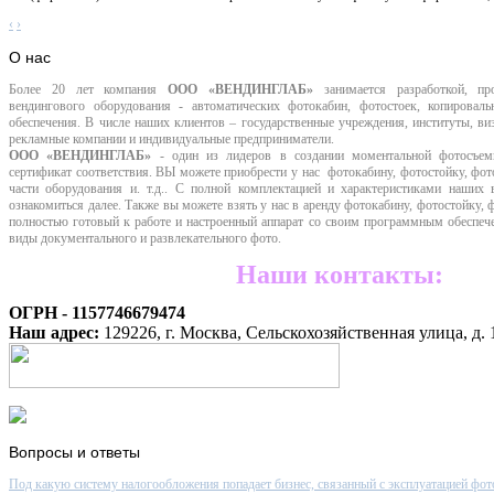
‹
›
О
нас
Более 20 лет компания
ООО «ВЕНДИНГЛАБ»
занимается разработкой, пр
вендингового оборудования - автоматических фотокабин, фотостоек, копировал
обеспечения. В числе наших клиентов – государственные учреждения, институты, 
рекламные компании
и индивидуальные предприниматели.
ООО «ВЕНДИНГЛАБ»
- один из лидеров в создании моментальной фотосъе
сертификат соответствия. ВЫ можете приобрести у нас фотокабину, фотостойку, фот
части оборудования и. т.д.. С полной комплектацией и характеристиками наших
ознакомиться далее. Также вы можете взять у нас в аренду фотокабину, фотостойку,
полностью готовый к работе и настроенный аппарат со своим программным обеспече
виды документального и развлекательного фото.
Наши контакты:
ОГРН - 1157746679474
Наш адрес:
129226, г. Москва, Сельскохозяйственная улица, д. 
Вопросы
и ответы
Под какую систему налогообложения попадает бизнес, связанный с эксплуатацией фот