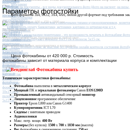
Фотостойка
Фото на документы - все виды документального фото (фото на паспорт ,на визы ,п
Параметры фотостойки
фото форматов 3х4, 9X12, 3X4, 4X6, любой другой фортмат под требования зак
Размеры фотостойки: 600 х 450 х 1800 мм
Софт фото кабины совместим с различными типами купюроприемников, монето
принимать оплату банкнотами, жетонами, картами со штрихкодом и т.д.
Вес фотостойки: 50 кг
Работа с несколькими принтерами - это возможность печатать в фотокабине фото
Фотостойка может быть брендирована в любой цвет
глянцевой фотобумаге формата 10х15 см и полосок 5х15 см.
Применима на любых мероприятиях и площадках.
Качественный сервис не мыслим без функции онлайн контроля состояния фотобу
Цена
фотокабины от 420 000 р. Стоимость
фотокабины зависит от материала корпуса и комплектации
Технические характеристики фотокабины:
Фотокабина
выполнена в
металлическом
корпусе
Мощный
ПК и
зеркальная фотокамера
Canon
EOS1200D
Промышленный
антивандальный сенсорный
монитор
Лицензионное
программное обеспечение
Принтер
Epson L800 или Canon G1400
Купюроприемник
ICT L70
Сиденье
с винтовым приводом
Аудиоколонки
Макс. потр. мощн.
400 Вт
Размеры
(без купола):
1500
х
700
х
1830 мм
(высота)
Вес
фотокабины в снаряженном состоянии:
250 кг