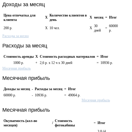
Доходы за месяц
Цена отпечатка для
Количество клиентов в
X
X
месяц
=
Итог
клиента
день
30
60000
200 р.
X
10 чел.
X
=
дней
р.
Расходы за месяц
Расходы за месяц
Стоимость аренды
X
Стоимость расходных материалов
=
Итог
1000 р.
+
2,6 р. х 12 ч х 30 дней
=
10936 р.
Месячная прибыль
Месячная прибыль
Доходы за месяц
-
Расходы за месяц
=
Итог
60000 р.
-
10936 р.
=
49064 р.
Месячная прибыль
Месячная прибыль
Окупаемость (кол-во
Стоимость
/
=
Итог
месяцев)
фотокабины
3,8 (4