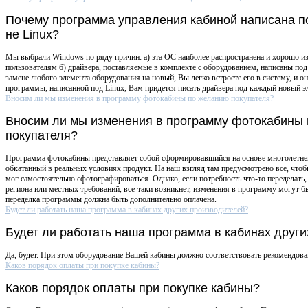
Почему программа управления кабиной написана п
не Linux?
Мы выбрали Windows по ряду причин: а) эта ОС наиболее распространена и хорошо 
пользователям б) драйвера, поставляемые в комплекте с оборудованием, написаны по
замене любого элемента оборудования на новый, Вы легко встроете его в систему, и он
программы, написанной под Linux, Вам придется писать драйвера под каждый новый э
Вносим ли мы изменения в программу фотокабины по желанию покупателя?
Вносим ли мы изменения в программу фотокабины
покупателя?
Программа фотокабины представляет собой сформировавшийся на основе многолетнег
обкатанный в реальных условиях продукт. На наш взгляд там предусмотрено все, чтоб
мог самостоятельно сфотографироваться. Однако, если потребность что-то переделать
региона или местных требований, все-таки возникнет, изменения в программу могут бы
переделка программы должна быть дополнительно оплачена.
Будет ли работать наша программа в кабинах других производителей?
Будет ли работать наша программа в кабинах друг
Да, будет. При этом оборудование Вашей кабины должно соответствовать рекомендов
Каков порядок оплаты при покупке кабины?
Каков порядок оплаты при покупке кабины?