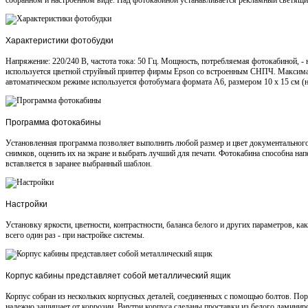
Характеристики фотобудки
Напряжение: 220/240 В, частота тока: 50 Гц. Мощность, потребляемая фотокабиной, - 
используется цветной струйный принтер фирмы Epson со встроенным СНПЧ. Максимал
автоматическом режиме используется фотобумага формата А6, размером 10 х 15 см (
Программа фотокабины
Установленная программа позволяет выполнить любой размер и цвет документального
снимков, оценить их на экране и выбрать лучший для печати. Фотокабина способна на
вставляется в заранее выбранный шаблон.
Настройки
Установку яркости, цветности, контрастности, баланса белого и других параметров, ка
всего один раз - при настройке системы.
Корпус кабины представляет собой металлический ящик
Корпус собран из нескольких корпусных деталей, соединенных с помощью болтов. Пор
надежно защищает от коррозии. Внутри корпуса сделаны проставки из белого ламинир