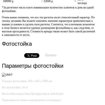
188900 р.
/
32840 р.
=
месяца)
*За расчетное число взято минимальное количество клиентов в день на одной
фотокабине.
Очень важно понимать, что все эти расчеты носят относительный характер. По
своему желанию Вы можете изменить значение параметров применительно к
вашим условиям и сделать свои расчеты. Считается, что ключевым моментом
в этом бизнесе является удачное размещение фотокабины и, как следствие, ее
высокая проходимость. Стоимость аренды также может быть самой различной
в зависимости от места.
Фотостойка
Нравится
Параметры фотостойки
Размеры фотостойки: 600 х 450 х 1800 мм
Вес фотостойки: 50 кг
Фотостойка может быть брендирована в любой цвет
Применима на любых мероприятиях и площадках.