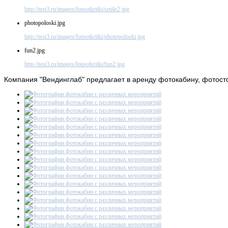
http://test3.ru/images/fotootkritki/smile2.jpg
photopoloski.jpg
http://test3.ru/images/fotootkritki/photopoloski.jpg
fun2.jpg
http://test3.ru/images/fotootkritki/fun2.jpg
Компания
"Вендинглаб" предлагает в аренду фотокабину, фотосто