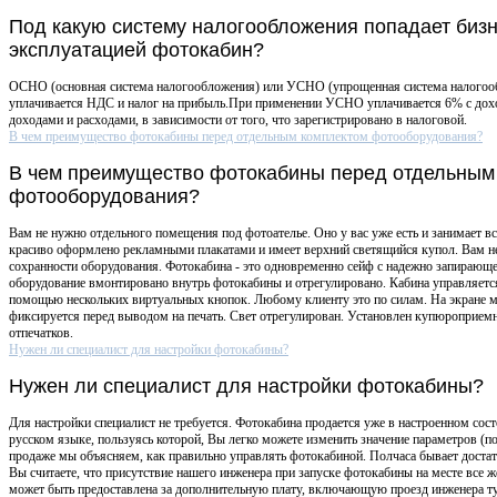
Под какую систему налогообложения попадает бизн
эксплуатацией фотокабин?
ОСНО (основная система налогообложения) или УСНО (упрощенная система налого
уплачивается НДС и налог на прибыль.При применении УСНО уплачивается 6% с дох
доходами и расходами, в зависимости от того, что зарегистрировано в налоговой.
В чем преимущество фотокабины перед отдельным комплектом фотооборудования?
В чем преимущество фотокабины перед отдельным
фотооборудования?
Вам не нужно отдельного помещения под фотоателье. Оно у вас уже есть и занимает вс
красиво оформлено рекламными плакатами и имеет верхний светящийся купол. Вам не
сохранности оборудования. Фотокабина - это одновременно сейф с надежно запирающ
оборудование вмонтировано внутрь фотокабины и отрегулировано. Кабина управляется
помощью нескольких виртуальных кнопок. Любому клиенту это по силам. На экране 
фиксируется перед выводом на печать. Свет отрегулирован. Установлен купюроприемни
отпечатков.
Нужен ли специалист для настройки фотокабины?
Нужен ли специалист для настройки фотокабины?
Для настройки специалист не требуется. Фотокабина продается уже в настроенном сост
русском языке, пользуясь которой, Вы легко можете изменить значение параметров (п
продаже мы объясняем, как правильно управлять фотокабиной. Полчаса бывает достат
Вы считаете, что присутствие нашего инженера при запуске фотокабины на месте все 
может быть предоставлена за дополнительную плату, включающую проезд инженера ту