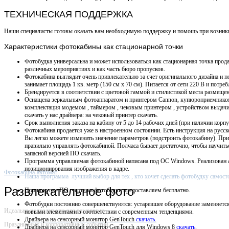
ТЕХНИЧЕСКАЯ ПОДДЕРЖКА
Наши специалисты готовы оказать вам необходимую поддержку и помощь при возникно
Характеристики
фотокабины как стационарной точки
Фотобудка универсальна и может использоваться как стационарная точка прода
различных мероприятиях и как часть бюро пропусков.
Фотокабина выглядит очень привлекательно за счет оригинального дизайна и п
занимает площадь 1 кв. метр (150 см х 70 см).
Питается от сети 220 В и потребл
Брендируется в соответствии с цветовой гаммой и стилистикой места размещен
Оснащена зеркальным фотоаппаратом и принтером Cannon, купюроприемнико
комплектация модемом , таймером , чековым принтером , устройством выдач
скачать у нас драйвера: на чековый принтер скачать.
Срок выполнения заказа на кабину от 5 до 14 рабочих дней (при наличии корпу
Фотокабина продается уже в настроенном состоянии. Есть инструкция на русск
Вы легко можете изменить значение параметров (подстроить фотокабину). Пр
правильно управлять фотокабиной. Полчаса бывает достаточно, чтобы научит
запасной версией ПО скачать.
Программа управляемая фотокабиной написана под OC Windows. Р
еализован 
позиционирования изображения в кадре.
Фотокабина-автомат
Наша программа лучший выбор для тех , кто хочет сделать фотобудку самост
Развлекательное фото
При покупке ПО
чертежи фотобудки предоставляем бесплатно.
Фотобудки постоянно совершенствуются: устаревшее оборудование заменяетс
Идеально подходит как для различных
новыми элементами в соответствии с современным тенденциями.
Драйвера на сенсорный монитор GenTouch
скачать
.
Праздничных и корпоративных событий,
Драйвера на сенсорный монитор GenTouch для Windows 8
скачать
.