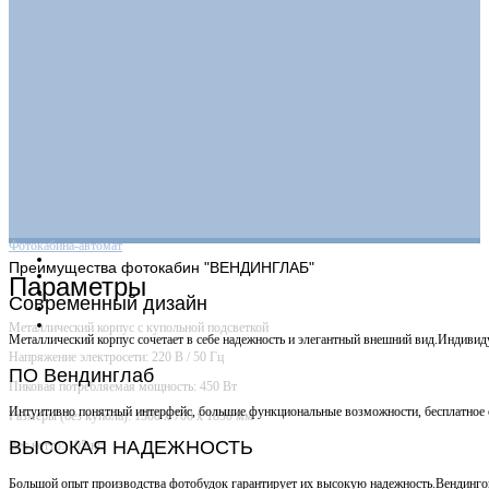
Фотокабина-автомат
Преимущества
фотокабин "ВЕНДИНГЛАБ"
Параметры
Современный дизайн
Металлический корпус с купольной подсветкой
Металлический корпус сочетает в себе надежность и элегантный внешний вид.Индивид
Напряжение электросети: 220 В / 50 Гц
ПО Вендинглаб
Пиковая потребляемая мощность: 450 Вт
Интуитивно понятный интерфейс, большие функциональные возможности, бесплатное о
Размеры (без купола): 1500 х 700 х 1830 мм
ВЫСОКАЯ НАДЕЖНОСТЬ
Вес нетто: 195 кг
Большой опыт производства фотобудок гарантирует их высокую надежность.Вендин