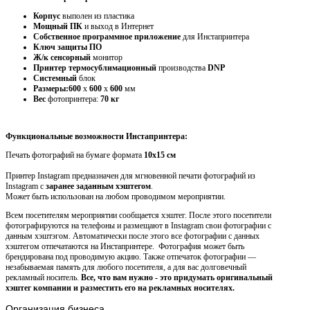
Корпус
выполен из пластика
Мощный ПК
и выход в Интернет
Собственное программное приложение
для Инстапринтера
Ключ защиты ПО
Ж/к сенсорный
монитор
Принтер термосублимационный
производства
DNP
Системный
блок
Размеры:600
х
600
х
600
мм
Вес
фотопринтера:
70 кг
Функциональные возможности Инстапринтера:
Печать фотографий на бумаге формата
10х15 см
Принтер Instagram предназначен для мгновенной печати фотографий из
Instagram с
заранее заданным хэштегом
.
Может быть использован на любом проводимом мероприятии.
Всем посетителям мероприятии сообщается хэштег. После этого посетители
фотографируются на телефоны и размещают в
I
nstagram свои фотографии с
данным хэштэгом. Автоматически после этого все фотографии с данных
хэштегом отпечатаются на Инстапринтере. Фотография может быть
брендирована под проводимую акцию. Также отпечаток фотографии —
незабываемая память для любого посетителя, а для вас долговечный
рекламный носитель.
Все, что вам нужно - это придумать
оригинальный
хэштег компании
и разместить его на рекламных носителях.
Организация
бизнеса