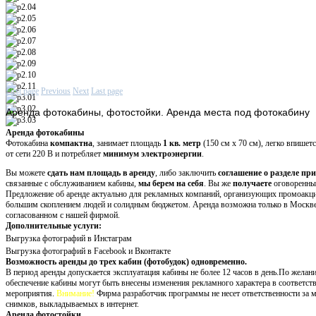
First page
Previous
Next
Last page
Аренда
фотокабины, фотостойки. Аренда места под фотокабину
Аренда фотокабины
Фотокабина
компактна
, занимает площадь
1 кв. метр
(150 см х 70 см), легко впишет
от сети 220 В и потребляет
минимум электроэнергии
.
Вы можете
сдать нам площадь в аренду
, либо заключить
соглашение о разделе пр
связанные с обслуживанием кабины,
мы берем на себя
. Вы же
получаете
оговоренн
Предложение об аренде актуально для рекламных компаний, организующих промоакци
большим скоплением людей и солидным бюджетом. Аренда возможна только в Москве и
согласованном с нашей фирмой.
Дополнительные услуги:
Выгрузка фотографий в Инстаграм
Выгрузка фотографий в Facebook и Вконтакте
Возможность аренды до трех кабин (фотобудок) одновременно.
В период аренды допускается эксплуатация кабины не более 12 часов в день.По жела
обеспечение кабины могут быть внесены изменения рекламного характера в соответс
мероприятия.
Внимание!
Фирма разработчик программы не несет ответственности за м
снимков, выкладываемых в интернет.
Аренда фотостойки